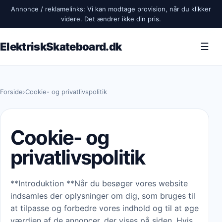
Annonce / reklamelinks: Vi kan modtage provision, når du klikker
videre. Det ændrer ikke din pris.
ElektriskSkateboard.dk
☰
Forside
›
Cookie- og privatlivspolitik
Cookie- og
privatlivspolitik
**Introduktion **Når du besøger vores website
indsamles der oplysninger om dig, som bruges til
at tilpasse og forbedre vores indhold og til at øge
værdien af de annoncer, der vises på siden. Hvis